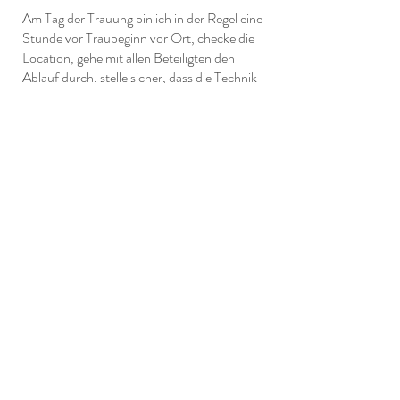
Am Tag der Trauung bin
ich
in der Regel eine
Stunde vor Traubeginn vor Ort, checke die
Location, gehe mit allen Beteiligten den
Ablauf durch, stelle sicher, dass die Technik
funktioniert und halte und führe Euch und
Eure Gäste durch die Trauung.
Rundum Sorglos-Paket
Ihr erhaltet von mir eine Rundum-
Betreuung bis zu Eurem großem Tag:
Das heißt, ich stehe Euch für alle Fragen
und Planungen immer per Mail, Telefon
oder WhatsApp zur Verfügung, auch
abends oder sonntags.
Jana Weisbrich Photography
Hier gehts zum kostenlosen Beratungsgespräch