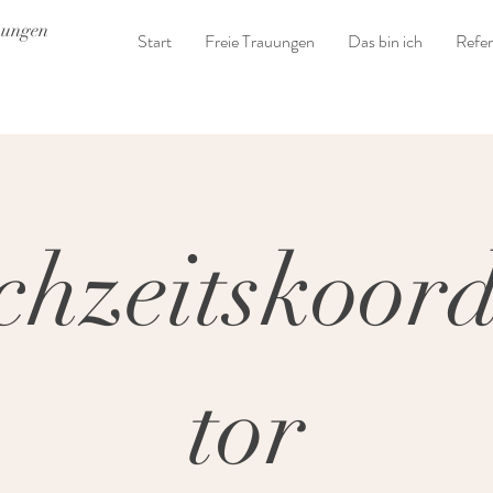
uungen
Start
Freie Trauungen
Das bin ich
Refe
hzeitskoor
tor