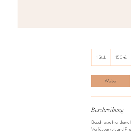
150
Euro
1 Std.
1
150 €
S
t
d
Weiter
Beschreibung
Beschreibe hier deine
Verfügbarkeit und Prei